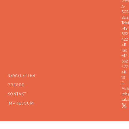
Plat
A-
502
Salz
Tele
+43
662
422
411
Fax:
+43
662
422
411-
NEWSLETTER
13
E-
PRESSE
Mail:
KONTAKT
info
salz
IMPRESSUM