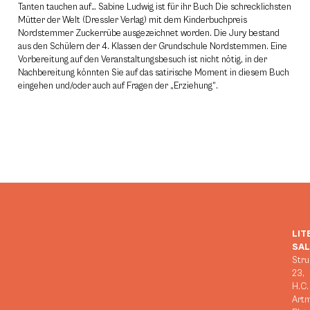
Tanten tauchen auf… Sabine Ludwig ist für ihr Buch Die schrecklichsten
Mütter der Welt (Dressler Verlag) mit dem Kinderbuchpreis
Nordstemmer Zuckerrübe ausgezeichnet worden. Die Jury bestand
aus den Schülern der 4. Klassen der Grundschule Nordstemmen. Eine
Vorbereitung auf den Veranstaltungsbesuch ist nicht nötig, in der
Nachbereitung könnten Sie auf das satirische Moment in diesem Buch
eingehen und/oder auch auf Fragen der „Erziehung“.
LIT
SA
Stru
23,
H.C.
Art