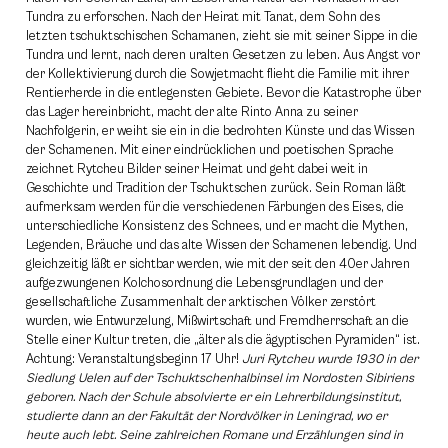
Tundra zu erforschen. Nach der Heirat mit Tanat, dem Sohn des
letzten tschuktschischen Schamanen, zieht sie mit seiner Sippe in die
Tundra und lernt, nach deren uralten Gesetzen zu leben. Aus Angst vor
der Kollektivierung durch die Sowjetmacht flieht die Familie mit ihrer
Rentierherde in die entlegensten Gebiete. Bevor die Katastrophe über
das Lager hereinbricht, macht der alte Rinto Anna zu seiner
Nachfolgerin, er weiht sie ein in die bedrohten Künste und das Wissen
der Schamenen. Mit einer eindrücklichen und poetischen Sprache
zeichnet Rytcheu Bilder seiner Heimat und geht dabei weit in
Geschichte und Tradition der Tschuktschen zurück. Sein Roman läßt
aufmerksam werden für die verschiedenen Färbungen des Eises, die
unterschiedliche Konsistenz des Schnees, und er macht die Mythen,
Legenden, Bräuche und das alte Wissen der Schamenen lebendig. Und
gleichzeitig läßt er sichtbar werden, wie mit der seit den 40er Jahren
aufgezwungenen Kolchosordnung die Lebensgrundlagen und der
gesellschaftliche Zusammenhalt der arktischen Völker zerstört
wurden, wie Entwurzelung, Mißwirtschaft und Fremdherrschaft an die
Stelle einer Kultur treten, die „älter als die ägyptischen Pyramiden“ ist.
Achtung: Veranstaltungsbeginn 17 Uhr!
Juri Rytcheu wurde 1930 in der
Siedlung Uelen auf der Tschuktschenhalbinsel im Nordosten Sibiriens
geboren. Nach der Schule absolvierte er ein Lehrerbildungsinstitut,
studierte dann an der Fakultät der Nordvölker in Leningrad, wo er
heute auch lebt. Seine zahlreichen Romane und Erzählungen sind in