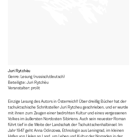
Juri Rytchëu
Genre: Lesung (russisch/deutsch)
Beteiligte: Juri Rytchëu
Veranstalter: prolit
Einzige Lesung des Autors in Österreich!! Über dreißig Bücher hat der
tschuktschische Schriftsteller Juri Rytcheu geschrieben, und er wurde
mit ihnen zum Zeugen einer bedrohten Kultur und eines vergessenen
Volkes im äußersten Nordosten Sibiriens. Auch sein neuester Roman
führt tief in die Weite der Landschaft der Tschuktschenhalbinsel: Im
Jahr 1947 geht Anna Odinzowa, Ethnologin aus Leningrad, im kleinen
Hafen von Uelen an Land, um Leben und Kultur der Nomaden in der