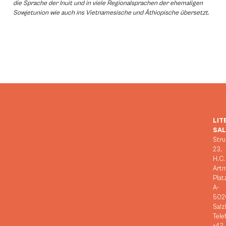
die Sprache der Inuit und in viele Regionalsprachen der ehemaligen
Sowjetunion wie auch ins Vietnamesische und Äthiopische übersetzt.
LIT
SA
Stru
23,
H.C.
Art
Plat
A-
502
Salz
Tele