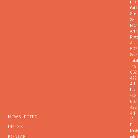
LIT
SA
Stru
23,
H.C.
Art
Plat
A-
502
Salz
Tele
+43
662
422
411
Fax:
+43
662
422
411-
NEWSLETTER
13
E-
PRESSE
Mail:
KONTAKT
info