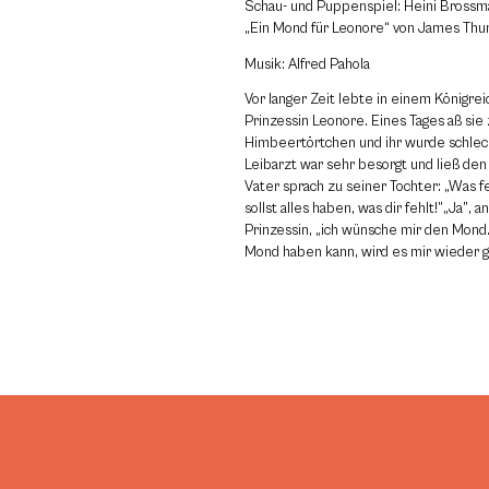
Schau- und Puppenspiel: Heini Bross
„Ein Mond für Leonore“ von James Thu
Musik: Alfred Pahola
Vor langer Zeit lebte in einem Königrei
Prinzessin Leonore. Eines Tages aß sie 
Himbeertörtchen und ihr wurde schlech
Leibarzt war sehr besorgt und ließ den
Vater sprach zu seiner Tochter: „Was f
sollst alles haben, was dir fehlt!”„Ja”, 
Prinzessin, „ich wünsche mir den Mond
Mond haben kann, wird es mir wieder g