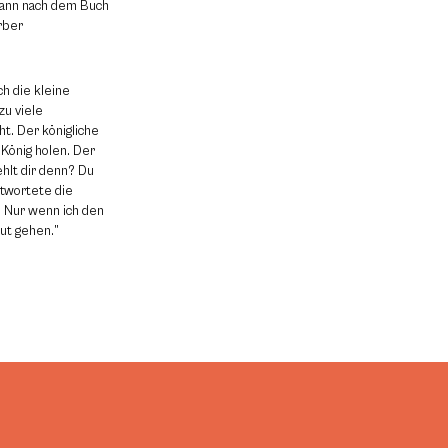
mann nach dem Buch
rber
ch die kleine
zu viele
t. Der königliche
 König holen. Der
ehlt dir denn? Du
antwortete die
. Nur wenn ich den
ut gehen.”