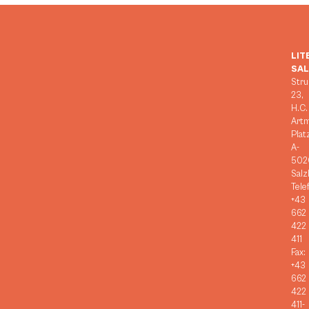
LIT
SA
Stru
23,
H.C.
Art
Plat
A-
502
Salz
Tele
+43
662
422
411
Fax:
+43
662
422
411-