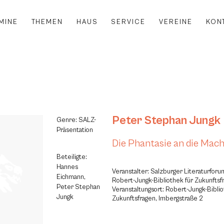
MINE
THEMEN
HAUS
SERVICE
VEREINE
KON
Peter Stephan Jungk
Genre: SALZ-
Präsentation
Die Phantasie an die Mac
Beteiligte:
Hannes
Veranstalter: Salzburger Literaturfor
Eichmann,
Robert-Jungk-Bibliothek für Zukunftsf
Peter Stephan
Veranstaltungsort: Robert-Jungk-Biblio
Jungk
Zukunftsfragen, Imbergstraße 2