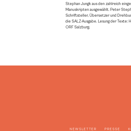
Stephan Jungk aus den zahlreich eing
Manuskripten ausgewählt. Peter Steph
Schriftsteller, Übersetzer und Drehbuc
die SALZ-Ausgabe. Lesung der Texte: 
ORF Salzburg.
NEWSLETTER
PRESSE
K