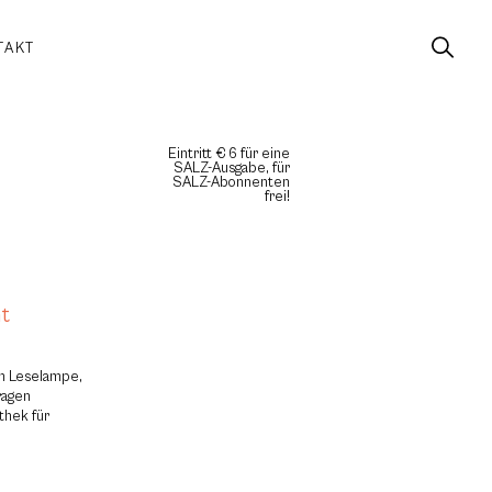
TAKT
Eintritt € 6 für eine
SALZ-Ausgabe, für
SALZ-Abonnenten
frei!
ht
um Leselampe,
ragen
thek für