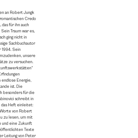
ken an Robert Jungk
m romantischen Credo
 das für ihn auch
 Sein Traum war es,
h ging nicht in
ässige Sachbuchautor
 1994. Sein
 umzudenken, unsere
ätze zu versuchen.
kunftswerkstätten“
 Erfindungen
m endlose Energie,
ande ist. Die
ch besonders für die
inovici schreibt in
das Heft einleitet:
r Worte von Robert
u zu lesen, um mit
 und eine Zukunft
öffentlichten Texte
er Leitung von Peter