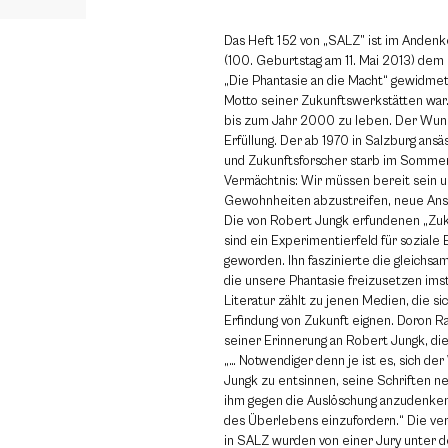
Das Heft 152 von „SALZ” ist im Anden
(100. Geburtstag am 11. Mai 2013) de
„Die Phantasie an die Macht“ gewidmet,
Motto seiner Zukunftswerkstätten war.
bis zum Jahr 2000 zu leben. Der Wunsc
Erfüllung. Der ab 1970 in Salzburg ans
und Zukunftsforscher starb im Sommer
Vermächtnis: Wir müssen bereit sein
Gewohnheiten abzustreifen, neue Ans
Die von Robert Jungk erfundenen „Zu
sind ein Experimentierfeld für soziale
geworden. Ihn faszinierte die gleichsa
die unsere Phantasie freizusetzen imst
Literatur zählt zu jenen Medien, die si
Erfindung von Zukunft eignen. Doron Rab
seiner Erinnerung an Robert Jungk, die 
„… Notwendiger denn je ist es, sich de
Jungk zu entsinnen, seine Schriften ne
ihm gegen die Auslöschung anzudenken
des Überlebens einzufordern.“ Die ver
in SALZ wurden von einer Jury unter d