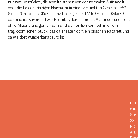
nur zwei Verrückte, die abseits stehen von der normalen Außenwelt –
oder die beiden einzigen Normalen in einer verrückten Gesellschaft?
Sie heißen Tschuki (Karl- Heinz Hellinger) und Mikl (Michael Sykora),
der eine ist Bayer und war Beamter, der andere ist Ausländer und nicht
ohne Akzent, und gemeinsam sind sie herrlich komisch in einem
tragikkomischen Stück, das da Theater, dort ein bisschen Kabarett und
da wie dort wunderbar absurd ist.
LIT
SA
Stru
23,
H.C.
Art