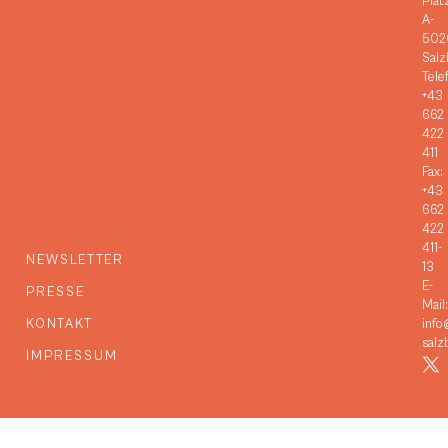
Plat
A-
502
Salz
Tele
+43
662
422
411
Fax:
+43
662
422
411-
NEWSLETTER
13
E-
PRESSE
Mail:
KONTAKT
info
salz
IMPRESSUM