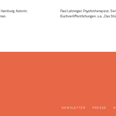
n Hamburg, Autorin;
Paul Lahninger, Psychotherapeut, S
oman.
Buchveröffentlichungen, u.a. „Das S
NEWSLETTER
PRESSE
K