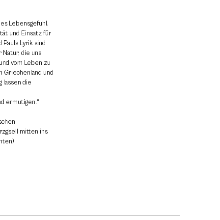
les Lebensgefühl,
tät und Einsatz für
 Pauls Lyrik sind
 Natur, die uns
 und vom Leben zu
 in Griechenland und
 lassen die
nd ermutigen.“
schen
zgsell mitten ins
hten)