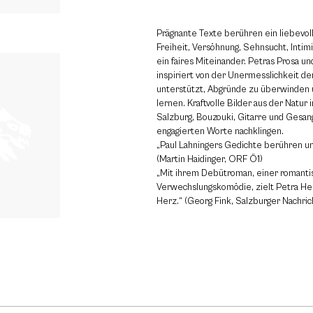
Prägnante Texte berühren ein liebevol
Freiheit, Versöhnung, Sehnsucht, Intimi
ein faires Miteinander. Petras Prosa und
inspiriert von der Unermesslichkeit der
unterstützt, Abgründe zu überwinden
lernen. Kraftvolle Bilder aus der Natur
Salzburg, Bouzouki, Gitarre und Gesang
engagierten Worte nachklingen.
„Paul Lahningers Gedichte berühren u
(Martin Haidinger, ORF Ö1)
„Mit ihrem Debütroman, einer romanti
Verwechslungskomödie, zielt Petra Her
Herz.“ (Georg Fink, Salzburger Nachric