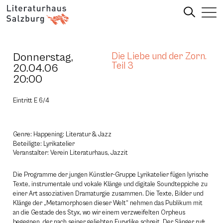
Donnerstag,
Die Liebe und der Zorn.
Teil 3
20.04.06
20:00
Eintritt E 6/4
Genre: Happening: Literatur & Jazz
Beteiligte: Lyrikatelier
Veranstalter: Verein Literaturhaus, Jazzit
Die Programme der jungen Künstler-Gruppe Lyrikatelier fügen lyrische
Texte, instrumentale und vokale Klänge und digitale Soundteppiche zu
einer Art assoziativen Dramaturgie zusammen. Die Texte, Bilder und
Klänge der „Metamorphosen dieser Welt“ nehmen das Publikum mit
an die Gestade des Styx, wo wir einem verzweifelten Orpheus
begegnen, der nach seiner geliebten Eurydike schreit. Der Sänger ruft