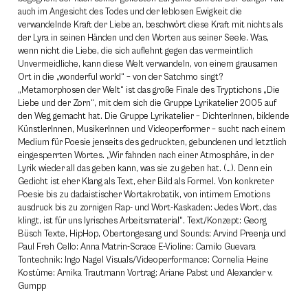
auch im Angesicht des Todes und der leblosen Ewigkeit die
verwandelnde Kraft der Liebe an, beschwört diese Kraft mit nichts als
der Lyra in seinen Händen und den Worten aus seiner Seele. Was,
wenn nicht die Liebe, die sich auflehnt gegen das vermeintlich
Unvermeidliche, kann diese Welt verwandeln, von einem grausamen
Ort in die „wonderful world“ – von der Satchmo singt?
„Metamorphosen der Welt“ ist das große Finale des Tryptichons „Die
Liebe und der Zorn“, mit dem sich die Gruppe Lyrikatelier 2005 auf
den Weg gemacht hat. Die Gruppe Lyrikatelier – DichterInnen, bildende
KünstlerInnen, MusikerInnen und Videoperformer – sucht nach einem
Medium für Poesie jenseits des gedruckten, gebundenen und letztlich
eingesperrten Wortes. „Wir fahnden nach einer Atmosphäre, in der
Lyrik wieder all das geben kann, was sie zu geben hat. (…). Denn ein
Gedicht ist eher Klang als Text, eher Bild als Formel. Von konkreter
Poesie bis zu dadaistischer Wortakrobatik, von intimem Emotions
ausdruck bis zu zornigen Rap- und Wort-Kaskaden: Jedes Wort, das
klingt, ist für uns lyrisches Arbeitsmaterial“. Text/Konzept: Georg
Büsch Texte, HipHop, Obertongesang und Sounds: Arvind Preenja und
Paul Freh Cello: Anna Matrin-Scrace E-Violine: Camilo Guevara
Tontechnik: Ingo Nagel Visuals/Videoperformance: Cornelia Heine
Kostüme: Arnika Trautmann Vortrag: Ariane Pabst und Alexander v.
Gumpp