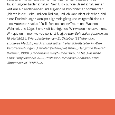
Täuschung der Leidenschaften. Sein Blick auf die Gesellschaft seiner
Zeit war ein entlarvender und zugleich selbstkritischer Kommentar:
„Ich stelle die Liebe und den Tod dar, und ich kann nicht einsehen, daß
diese Erscheinungen weniger allgemein gültig und zeitgemäß sind als
eine Matrosenrevolte.“ Es fließen ineinander Traum und Wachen,
Wahrheit und Lüge, Sicherheit ist nirgends. Wir wissen nichts von uns.
Wir spielen immer, wer es weiß, ist klug.
Arthur Schnitzler, geboren am
15. Mai 1862 in Wien, gestorben am 21. Oktober 1931 ebendort;
studierte Medizin, war Arzt und später freier Schriftsteller in Wien.
Veröffentlichungen: „Liebelei“ (Schauspiel, 1896), „Der grüne Kakadu“
(Dramen, 1899), „Der einsame Weg“ (Schauspiel, 1904), „Das weite
Land” (Tragikomödie, 1911), „Professor Bernhardi“ (Komödie, 1912),
„Traumnovelle“ (1926) u.a.