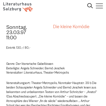
Sonntag,
Die kleine Komödie
23.03.97
11:00
Eintritt 130,-/ 80,-
Genre: Der literarische Gabelbissen
Beteiligte: Angela Schneider, Bernd Jeschek
Veranstalter: Literaturhaus, Theater Metropolis
Veranstaltungsort: Theater Metropolis, Nonntaler Hauptstr. 39 b Die
beiden Schauspieler Angela Schneider und Bernd Jeschek lesen aus
bekannten und unbekannten Texten von Arthur Schnitzler – „Anatol“
(Das Abschiedssouper), „Die kleine Komödie“ – und lassen die
Atmosphäre des Wiener „fin de siècle“ wiederaufleben … Arthur
Schnitzler war der Beobachter flüchtiger Empfindungen und der