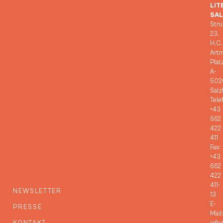
LIT
SA
Stru
23,
H.C.
Art
Plat
A-
502
Salz
Tele
+43
662
422
411
Fax:
+43
662
422
411-
NEWSLETTER
13
E-
PRESSE
Mail: