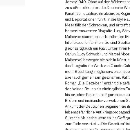
Jersey 1940. Ohne auf den Widerstand
zu stoßen, okkupiert die Deutsche We
Kanalinsel, etabliert ihr absurdes Regi
und Deportationen führt. In die Idylle 
Meer fällt der Schrecken, und er trifft
bemerkenswerter Biografie. Lucy Sc
Malherbe stammen aus berühmten fra
Intellektuellenfamilien, sie sind Stief
gleichzeitig auch ein Paar. Unter ihr
Cahun (Lucy Schwob) und Marcel Moor
Malherbe) bewegen sie sich in Künstle
das fotografische Werk von Claude Ca
mehr Beachtung, möglicherweise haben
aber auch gemeinsam geschaffen. Kath
Roman „Die Gezeiten“ erzählt die gefä
der beiden Frauen als eindringliches 
historischen Fakten und Figuren, aus 
Bildern und ineinander verwobenen S
Ankunft der Deutschen beginnen sie ih
lebensgefährliche Antikriegspropagan
Suzanne Malherbe werden ins Gefängn
zum Tode verurteilt. „Die Gezeiten“ is
der zeigt, wie ein Nebenschauplatz de