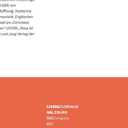
rzählt von
Hoffnung.
Katharina
manistik, Englischen
wil am Zürichsee.
n“ (2006), „Rosa ist
 und Jung Verlag der
LITERATURHAUS
Telefon:
SALZBURG
+43
Strubergasse
662
23,
422