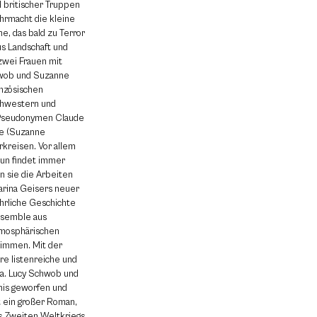
 britischer Truppen
hrmacht die kleine
me, das bald zu Terror
aus Landschaft und
 zwei Frauen mit
hwob und Suzanne
nzösischen
schwestern und
en Pseudonymen Claude
e (Suzanne
rkreisen. Vor allem
hun findet immer
 sie die Arbeiten
arina Geisers neuer
hrliche Geschichte
Ensemble aus
atmosphärischen
timmen. Mit der
re listenreiche und
da. Lucy Schwob und
is geworfen und
t ein großer Roman,
s Zweiten Weltkriegs