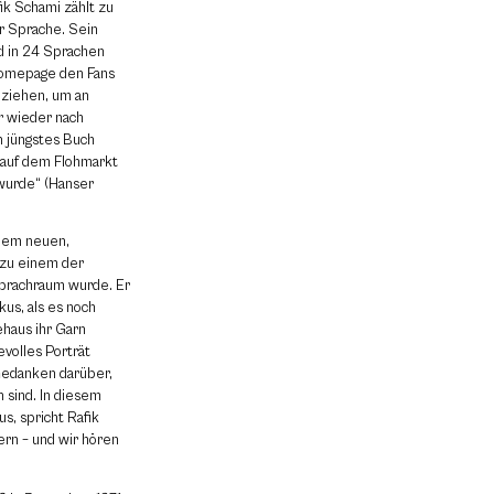
ik Schami zählt zu
 Sprache. Sein
d in 24 Sprachen
Homepage den Fans
uziehen, um an
 wieder nach
n jüngstes Buch
n auf dem Flohmarkt
 wurde“ (Hanser
inem neuen,
 zu einem der
prachraum wurde. Er
kus, als es noch
ehaus ihr Garn
volles Porträt
Gedanken darüber,
 sind. In diesem
s, spricht Rafik
rn – und wir hören