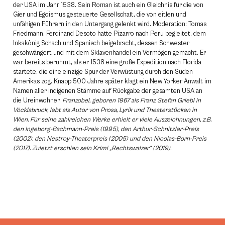
der USA im Jahr 1538. Sein Roman ist auch ein Gleichnis für die von
Gier und Egoismus gesteuerte Gesellschaft, die von eitlen und
unfähigen Führern in den Untergang gelenkt wird. Moderation: Tomas
Friedmann. Ferdinand Desoto hatte Pizarro nach Peru begleitet, dem
Inkakönig Schach und Spanisch beigebracht, dessen Schwester
geschwängert und mit dem Sklavenhandel ein Vermögen gemacht. Er
war bereits berühmt, als er 1538 eine große Expedition nach Florida
startete, die eine einzige Spur der Verwüstung durch den Süden
Amerikas zog. Knapp 500 Jahre später klagt ein New Yorker Anwalt im
Namen aller indigenen Stämme auf Rückgabe der gesamten USA an
die Ureinwohner.
Franzobel, geboren 1967 als Franz Stefan Griebl in
Vöcklabruck, lebt als Autor von Prosa, Lyrik und Theaterstücken in
Wien. Für seine zahlreichen Werke erhielt er viele Auszeichnungen, z.B.
den Ingeborg-Bachmann-Preis (1995), den Arthur-Schnitzler-Preis
(2002), den Nestroy-Theaterpreis (2005) und den Nicolas-Born-Preis
(2017). Zuletzt erschien sein Krimi „Rechtswalzer“ (2019).