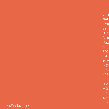
LIT
SA
Stru
23,
H.C.
Art
Plat
A-
502
Salz
Tele
+43
662
422
411
Fax:
+43
662
422
411-
NEWSLETTER
13