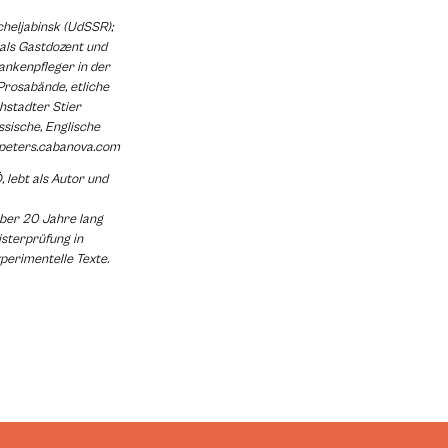
cheljabinsk (UdSSR);
 als Gastdozent und
rankenpfleger in der
Prosabände, etliche
chstadter Stier
ssische, Englische
speters.cabanova.com
, lebt als Autor und
ber 20 Jahre lang
isterprüfung in
xperimentelle Texte.