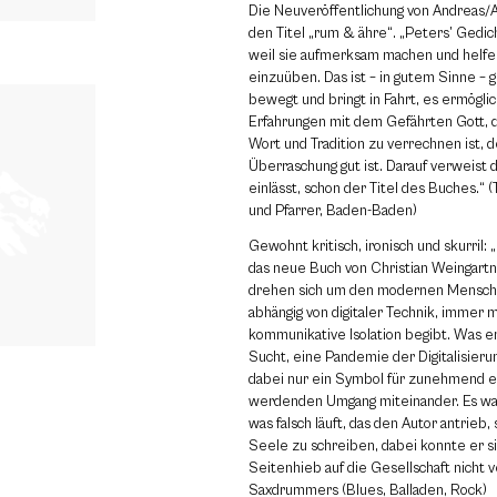
Die Neuveröffentlichung von Andreas/A
den Titel „rum & ähre“. „Peters’ Gedich
weil sie aufmerksam machen und helf
einzuüben. Das ist – in gutem Sinne – g
bewegt und bringt in Fahrt, es ermöglic
Erfahrungen mit dem Gefährten Gott, de
Wort und Tradition zu verrechnen ist, d
Überraschung gut ist. Darauf verweist d
einlässt, schon der Titel des Buches.“
und Pfarrer, Baden-Baden)
Gewohnt kritisch, ironisch und skurril:
das neue Buch von Christian Weingartn
drehen sich um den modernen Mensche
abhängig von digitaler Technik, immer m
kommunikative Isolation begibt. Was en
Sucht, eine Pandemie der Digitalisierun
dabei nur ein Symbol für zunehmend e
werdenden Umgang miteinander. Es war
was falsch läuft, das den Autor antrieb, 
Seele zu schreiben, dabei konnte er si
Seitenhieb auf die Gesellschaft nicht 
Saxdrummers (Blues, Balladen, Rock)