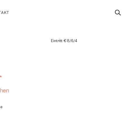
TAKT
Eintritt € 8/6/4
r
chen
pe