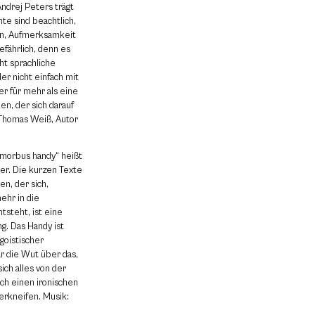
ndrej Peters trägt
te sind beachtlich,
en, Aufmerksamkeit
efährlich, denn es
ht sprachliche
r nicht einfach mit
er für mehr als eine
en, der sich darauf
 (Thomas Weiß, Autor
 „morbus handy“ heißt
er. Die kurzen Texte
n, der sich,
ehr in die
tsteht, ist eine
g. Das Handy ist
goistischer
 die Wut über das,
sich alles von der
ch einen ironischen
verkneifen. Musik: