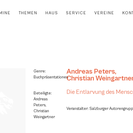
MINE
THEMEN
HAUS
SERVICE
VEREINE
KON
Andreas Peters
,
Genre:
Christian Weingartne
Buchpräsentationen
Die Entlarvung des Mens
Beteiligte:
Andreas
Peters,
Veranstalter: Salzburger Autorengrup
Christian
Weingartner