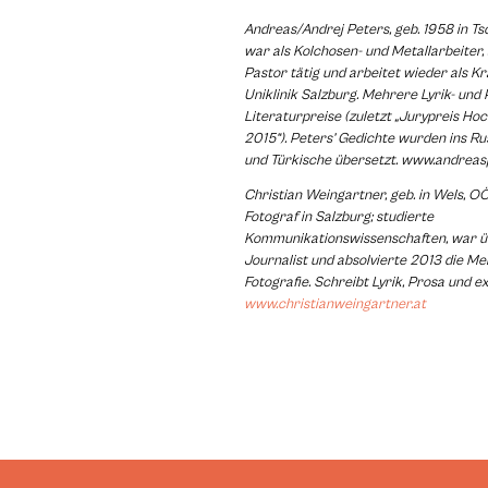
Andreas/Andrej Peters, geb. 1958 in Ts
war als Kolchosen- und Metallarbeiter,
Pastor tätig und arbeitet wieder als K
Uniklinik Salzburg.
Mehrere Lyrik- und 
Literaturpreise (zuletzt „Jurypreis Ho
2015“). Peters’ Gedichte wurden ins Ru
und Türkische übersetzt. www.andrea
Christian Weingartner, geb. in Wels, OÖ
Fotograf in Salzburg; studierte
Kommunikationswissenschaften, war ü
Journalist und absolvierte 2013 die Me
Fotografie. Schreibt Lyrik, Prosa und e
www.christianweingartner.at