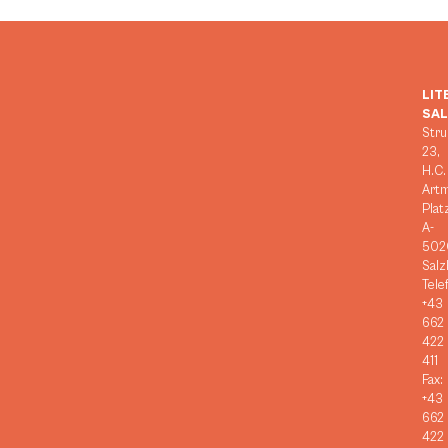
LIT
SA
Stru
23,
H.C.
Art
Plat
A-
502
Salz
Tele
+43
662
422
411
Fax:
+43
662
422