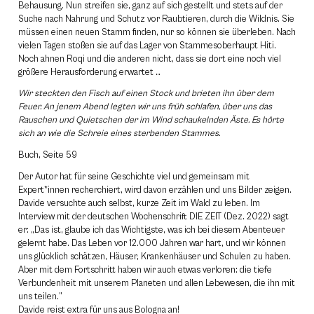
Behausung. Nun streifen sie, ganz auf sich gestellt und stets auf der
Suche nach Nahrung und Schutz vor Raubtieren, durch die Wildnis. Sie
müssen einen neuen Stamm finden, nur so können sie überleben. Nach
vielen Tagen stoßen sie auf das Lager von Stammesoberhaupt Hiti.
Noch ahnen Roqi und die anderen nicht, dass sie dort eine noch viel
größere Herausforderung erwartet …
Wir steckten den Fisch auf einen Stock und brieten ihn über dem
Feuer. An jenem Abend legten wir uns früh schlafen, über uns das
Rauschen und Quietschen der im Wind schaukelnden Äste. Es hörte
sich an wie die Schreie eines sterbenden Stammes.
Buch, Seite 59
Der Autor hat für seine Geschichte viel und gemeinsam mit
Expert*innen recherchiert, wird davon erzählen und uns Bilder zeigen.
Davide versuchte auch selbst, kurze Zeit im Wald zu leben. Im
Interview mit der deutschen Wochenschrift DIE ZEIT (Dez. 2022) sagt
er: „Das ist, glaube ich das Wichtigste, was ich bei diesem Abenteuer
gelernt habe. Das Leben vor 12.000 Jahren war hart, und wir können
uns glücklich schätzen, Häuser, Krankenhäuser und Schulen zu haben.
Aber mit dem Fortschritt haben wir auch etwas verloren: die tiefe
Verbundenheit mit unserem Planeten und allen Lebewesen, die ihn mit
uns teilen.”
Davide reist extra für uns aus Bologna an!