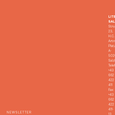
LIT
SA
Stru
23,
H.C.
Art
Plat
A-
502
Salz
Tele
+43
662
422
411
Fax:
+43
662
422
411-
NEWSLETTER
13