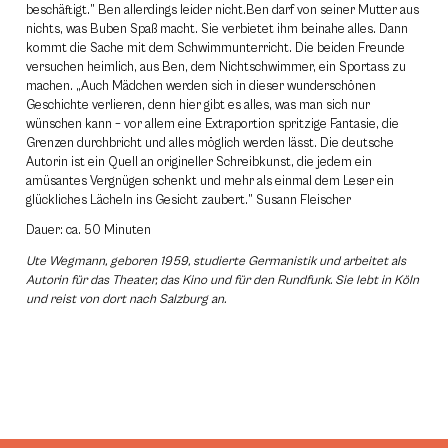
beschäftigt.” Ben allerdings leider nicht.Ben darf von seiner Mutter aus
nichts, was Buben Spaß macht. Sie verbietet ihm beinahe alles. Dann
kommt die Sache mit dem Schwimmunterricht. Die beiden Freunde
versuchen heimlich, aus Ben, dem Nichtschwimmer, ein Sportass zu
machen. „Auch Mädchen werden sich in dieser wunderschönen
Geschichte verlieren, denn hier gibt es alles, was man sich nur
wünschen kann – vor allem eine Extraportion spritzige Fantasie, die
Grenzen durchbricht und alles möglich werden lässt. Die deutsche
Autorin ist ein Quell an origineller Schreibkunst, die jedem ein
amüsantes Vergnügen schenkt und mehr als einmal dem Leser ein
glückliches Lächeln ins Gesicht zaubert.” Susann Fleischer
Dauer: ca. 50 Minuten
Ute Wegmann, geboren 1959, studierte Germanistik und arbeitet als
Autorin für das Theater, das Kino und für den Rundfunk. Sie lebt in Köln
und reist von dort nach Salzburg an.