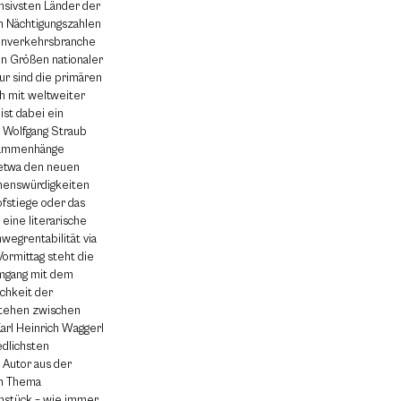
nsivsten Länder der
n Nächtigungszahlen
enverkehrsbranche
en Größen nationaler
tur sind die primären
h mit weltweiter
st dabei ein
. Wolfgang Straub
usammenhänge
 etwa den neuen
Sehenswürdigkeiten
ofstiege oder das
eine literarische
wegrentabilität via
ormittag steht die
Umgang mit dem
chkeit der
stehen zwischen
arl Heinrich Waggerl
edlichsten
 Autor aus der
em Thema
ühstück – wie immer