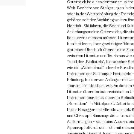
Österreich ist eines der tourismusinte
Welt. Berichte von Steigerungen in de
oder in der Wertschöpfung der Fremd
gehören seit der Nachkriegszeit zu fix
Identität. Ski fahren, die Seen und Kul
Anziehungspunkte Österreichs, die sic
Konkurrenz messen müssen. Literatur i
bescheidener, aber gewichtiger Faktor
gibt einen Überblick über direkte Z
zwischen Literatur und Tourismus wie
Trend der „Bibliotels“, literarischer 
wie die „Waldheimat“ oder die Strudlh
Phänomen der Salzburger Festspiele – 
Erfindung, bei der von Anfang an die Um
Tourismus mitbedacht war. An diesem V
Literatur über den österreichischen 
Phänomen Tourismus, über die Befindli
„Bereisten“ im Mittelpunkt. Dabei be
Peter Rosegger und Elfriede Jelinek, K
und Christoph Ransmayr die unterschi
Ausformungen – kaum eine Autorin, ein
Alpenrepublik hat sich nicht mit dies
auseinandergesetzt. Beim Literaturfr