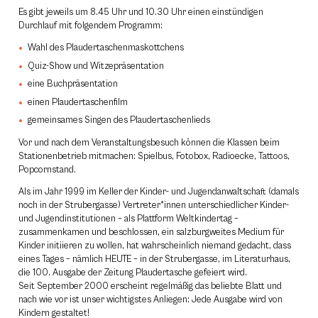
Es gibt jeweils um 8.45 Uhr und 10.30 Uhr einen einstündigen
Durchlauf mit folgendem Programm:
Wahl des Plaudertaschenmaskottchens
Quiz-Show und Witzepräsentation
eine Buchpräsentation
einen Plaudertaschenfilm
gemeinsames Singen des Plaudertaschenlieds
Vor und nach dem Veranstaltungsbesuch können die Klassen beim
Stationenbetrieb mitmachen: Spielbus, Fotobox, Radioecke, Tattoos,
Popcornstand.
Als im Jahr 1999 im Keller der Kinder- und Jugendanwaltschaft (damals
noch in der Strubergasse) Vertreter*innen unterschiedlicher Kinder-
und Jugendinstitutionen – als Plattform Weltkindertag –
zusammenkamen und beschlossen, ein salzburgweites Medium für
Kinder initiieren zu wollen, hat wahrscheinlich niemand gedacht, dass
eines Tages – nämlich HEUTE – in der Strubergasse, im Literaturhaus,
die 100. Ausgabe der Zeitung Plaudertasche gefeiert wird.
Seit September 2000 erscheint regelmäßig das beliebte Blatt und
nach wie vor ist unser wichtigstes Anliegen: Jede Ausgabe wird von
Kindern gestaltet!