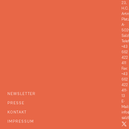
23,
H.C.
Art
Plat
A-
502
Salz
Tele
+43
662
422
411
Fax:
+43
662
422
411-
NEWSLETTER
13
E-
PRESSE
Mail:
KONTAKT
info
salz
IMPRESSUM