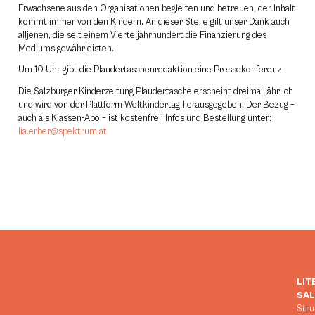
Erwachsene aus den Organisationen begleiten und betreuen, der Inhalt
kommt immer von den Kindern. An dieser Stelle gilt unser Dank auch
alljenen, die seit einem Vierteljahrhundert die Finanzierung des
Mediums gewährleisten.
Um 10 Uhr gibt die Plaudertaschenredaktion eine Pressekonferenz.
Die Salzburger Kinderzeitung Plaudertasche erscheint dreimal jährlich
und wird von der Plattform Weltkindertag herausgegeben. Der Bezug –
auch als Klassen-Abo – ist kostenfrei. Infos und Bestellung unter:
lia.erber@spektrum.at
LIT
SA
Stru