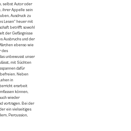
, selbst Autor oder
, ihrer Appelle sein
lauben, Ausdruck zu
es Lesen“ heuer mit
schaft betrifft sowohl
elt der Gefängnisse
des Ausbruchs und der
n Märchen ebenso wie
r des
 das unbewusst unser
lässt, mit Süchten
sspannen dafür
u befreien. Neben
Lehen in
erricht erarbeit
 umfassen können,
auch wieder
d vortragen. Bei der
er ein vielseitiges
ern, Percussion,