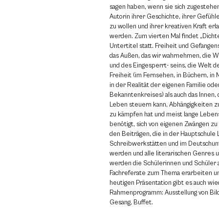
sagen haben, wenn sie sich zugestehen
Autorin ihrer Geschichte, ihrer Gefühle
zu wollen und ihrer kreativen Kraft er
werden. Zum vierten Mal findet „Dicht
Untertitel statt. Freiheit und Gefangen
das Außen, das wir wahrnehmen, die W
und des Eingesperrt- seins, die Welt 
Freiheit (im Fernsehen, in Büchern, i
in der Realität der eigenen Familie ode
Bekanntenkreises) als auch das Innen,
Leben steuern kann, Abhängigkeiten zu
zu kämpfen hat und meist lange Leben
benötigt, sich von eigenen Zwängen z
den Beiträgen, die in der Hauptschule 
Schreibwerkstätten und im Deutschunt
werden und alle literarischen Genres
werden die Schülerinnen und Schüler 
Fachreferate zum Thema erarbeiten un
heutigen Präsentation gibt es auch wied
Rahmenprogramm: Ausstellung von Bild
Gesang, Buffet.