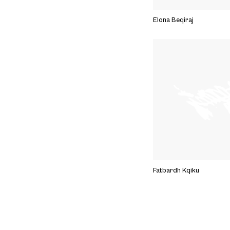
Elona Beqiraj
Fatbardh Kqiku