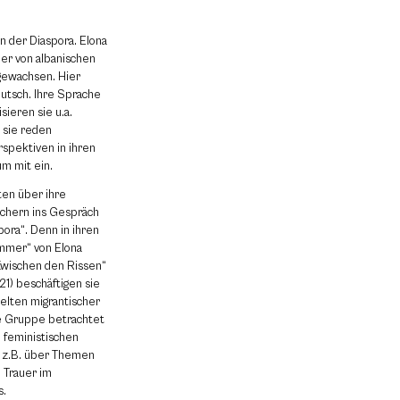
 der Diaspora. Elona
der von albanischen
gewachsen. Hier
eutsch. Ihre Sprache
sieren sie u.a.
d sie reden
spektiven in ihren
m mit ein.
ten über ihre
chern ins Gespräch
ora“. Denn in ihren
mmer“ von Elona
„Zwischen den Rissen“
21) beschäftigen sie
elten migrantischer
e Gruppe betrachtet
 feministischen
n z.B. über Themen
 Trauer im
s.