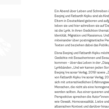
Ein Abend über Leben und Schreiben in
Beqiraj und Fatbardh Kqiku sind als Kin
Eltern in Deutschland geboren und auf
leben sie und hier schreiben sie auf D
ist die Lyrik. In ihren Gedichten themati
Identität, Migration und Rassismus. Un
miteinander über postmigrantische Per
Texten und beziehen dabei das Publiku
Elona Beqiraj und Fatbardh Kqiku möch
Gedichte mit Besucherinnen und Besu
kommen – über das Leben in der „Diasp
Lyrikbänden „Und wir kamen jeden So
Beqiraj (re:sonar Verlag, 2019) sowie 
von Fatbardh Kqiku (re:sonar Verlag, 20
sich mit unterschiedlichen Erfahrungsw
Menschen, die nicht als eine homogen
werden sollten. Aus einer queeren und
Perspektive sprechen die Autor*inne
wie Gewalt, Homosexualität, Liebe und
albanischen Kontext und darüber hinau