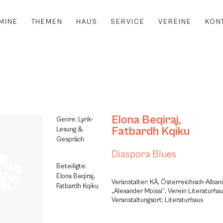
MINE
THEMEN
HAUS
SERVICE
VEREINE
KON
Elona Beqiraj
,
Genre: Lyrik-
Fatbardh Kqiku
Lesung &
Gespräch
Diaspora Blues
Beteiligte:
Elona Beqiraj,
Veranstalter: KÂ, Österreichisch-Alban
Fatbardh Kqiku
„Alexander Moissi“, Verein Literaturha
Veranstaltungsort: Literaturhaus