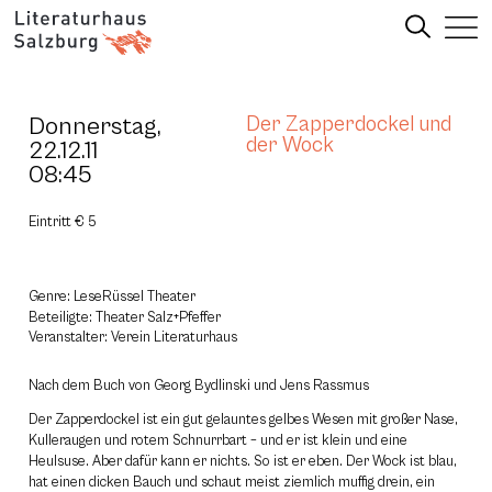
Donnerstag,
Der Zapperdockel und
der Wock
22.12.11
08:45
Eintritt € 5
Genre: LeseRüssel Theater
Beteiligte: Theater Salz+Pfeffer
Veranstalter: Verein Literaturhaus
Nach dem Buch von Georg Bydlinski und Jens Rassmus
Der Zapperdockel ist ein gut gelauntes gelbes Wesen mit großer Nase,
Kulleraugen und rotem Schnurrbart – und er ist klein und eine
Heulsuse. Aber dafür kann er nichts. So ist er eben. Der Wock ist blau,
hat einen dicken Bauch und schaut meist ziemlich muffig drein, ein