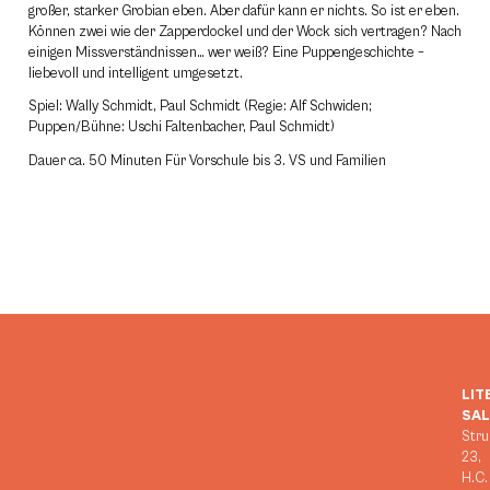
großer, starker Grobian eben. Aber dafür kann er nichts. So ist er eben.
Können zwei wie der Zapperdockel und der Wock sich vertragen? Nach
einigen Missverständnissen… wer weiß? Eine Puppengeschichte –
liebevoll und intelligent umgesetzt.
Spiel: Wally Schmidt, Paul Schmidt (Regie: Alf Schwiden;
Puppen/Bühne: Uschi Faltenbacher, Paul Schmidt)
Dauer ca. 50 Minuten Für Vorschule bis 3. VS und Familien
LIT
SA
Stru
23,
H.C.