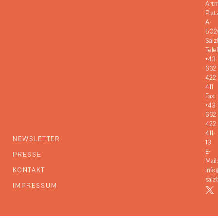
Art
Plat
A-
502
Salz
Tele
+43
662
422
411
Fax:
+43
662
422
411-
NEWSLETTER
13
E-
PRESSE
Mail:
KONTAKT
info
salz
IMPRESSUM