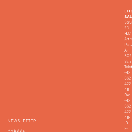
LIT
SA
Stru
23,
H.C.
Art
Plat
A-
502
Salz
Tele
+43
662
422
411
Fax:
+43
662
422
411-
NEWSLETTER
13
E-
PRESSE