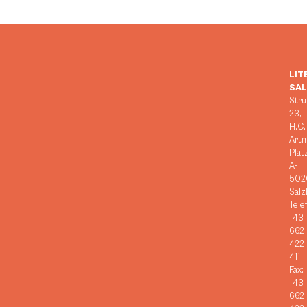
LIT
SA
Stru
23,
H.C.
Art
Plat
A-
502
Salz
Tele
+43
662
422
411
Fax:
+43
662