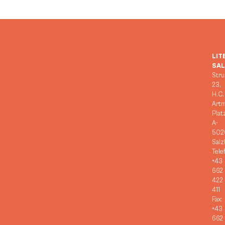
LIT
SA
Stru
23,
H.C.
Art
Plat
A-
502
Salz
Tele
+43
662
422
411
Fax:
+43
662