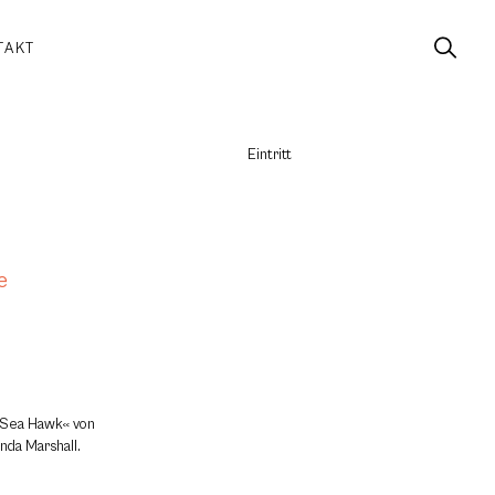
TAKT
Eintritt
e
 Sea Hawk« von
enda Marshall.