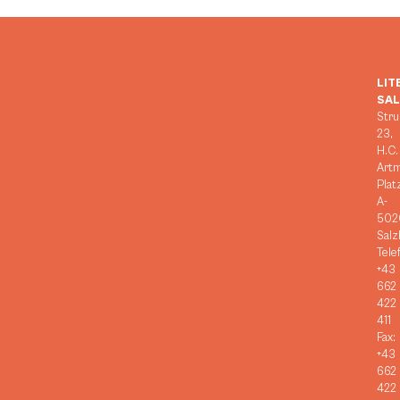
LIT
SA
Stru
23,
H.C.
Art
Plat
A-
502
Salz
Tele
+43
662
422
411
Fax:
+43
662
422