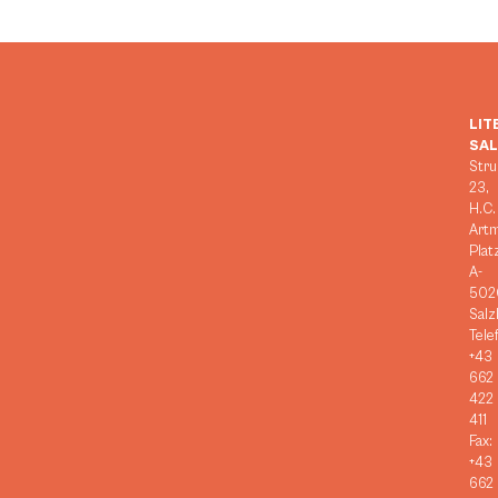
LIT
SA
Stru
23,
H.C.
Art
Plat
A-
502
Salz
Tele
+43
662
422
411
Fax:
+43
662