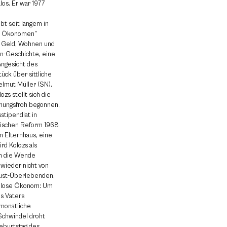
los. Er war 1977
n
t seit langem in
es Ökonomen”
r Geld, Wohnen und
hn-Geschichte, eine
Angesicht des
ück über sittliche
elmut Müller (SN).
zs stellt sich die
ffnungsfroh begonnen,
stipendiat in
arischen Reform 1968
m Elternhaus, eine
ird Kolozs als
hm die Wende
 wieder nicht von
aust-Überlebenden,
tellose Ökonom: Um
es Vaters
 monatliche
Schwindel droht
Geburtstag des