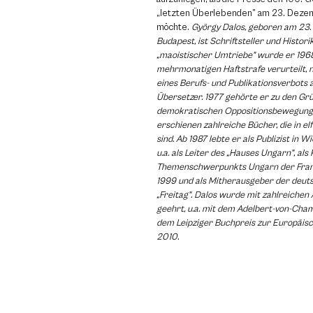
„letzten Überlebenden” am 23. Deze
möchte.
György Dalos, geboren am 23.
Budapest, ist Schriftsteller und Histor
„maoistischer Umtriebe” wurde er 1968
mehrmonatigen Haftstrafe verurteilt,
eines Berufs- und Publikationsverbots a
Übersetzer. 1977 gehörte er zu den Gr
demokratischen Oppositionsbewegung i
erschienen zahlreiche Bücher, die in e
sind. Ab 1987 lebte er als Publizist in W
u.a. als Leiter des „Hauses Ungarn”, als
Themenschwerpunkts Ungarn der Fra
1999 und als Mitherausgeber der deu
„Freitag”. Dalos wurde mit zahlreiche
geehrt, u.a. mit dem Adelbert-von-Cha
dem Leipziger Buchpreis zur Europäis
2010.