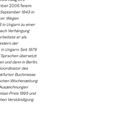
mber 2006 feiern
 September 1943 in
iker. Wegen
 in Ungarn zu einer
 nach Verhängung
rbeitete er als
ündern der
n Ungarn. Seit 1979
lf Sprachen übersetzt
ien und dann in Berlin,
 Koordinator des
nkfurter Buchmesse
tschen Wochenzeitung
n Auszeichnungen
misso-Preis 1995 und
chen Verständigung