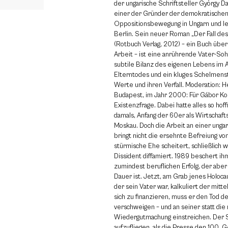
der ungarische Schriftsteller György Da
einer der Gründer der demokratische
Oppositionsbewegung in Ungarn und leb
Berlin. Sein neuer Roman „Der Fall d
(Rotbuch Verlag, 2012) – ein Buch übe
Arbeit – ist eine anrührende Vater-So
subtile Bilanz des eigenen Lebens im 
Elterntodes und ein kluges Schelmenst
Werte und ihren Verfall. Moderation: H
Budapest, im Jahr 2000: Für Gábor Kolo
Existenzfrage. Dabei hatte alles so ho
damals, Anfang der 60er als Wirtschafts
Moskau. Doch die Arbeit an einer ung
bringt nicht die ersehnte Befreiung vo
stürmische Ehe scheitert, schließlich w
Dissident diffamiert. 1989 beschert i
zumindest beruflichen Erfolg, der aber
Dauer ist. Jetzt, am Grab jenes Holoc
der sein Vater war, kalkuliert der mit
sich zu finanzieren, muss er den Tod d
verschweigen – und an seiner statt die
Wiedergutmachung einstreichen. Der 
aufzufliegen, als die Presse den 100. 