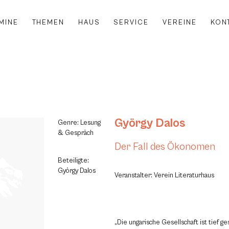
MINE
THEMEN
HAUS
SERVICE
VEREINE
KON
György Dalos
Genre: Lesung
& Gespräch
Der Fall des Ökonomen
Beteiligte:
György Dalos
Veranstalter: Verein Literaturhaus
„Die ungarische Gesellschaft ist tief ge