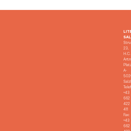
LIT
SA
Stru
23,
H.C.
Art
Plat
A-
502
Salz
Tele
+43
662
422
411
Fax:
+43
662