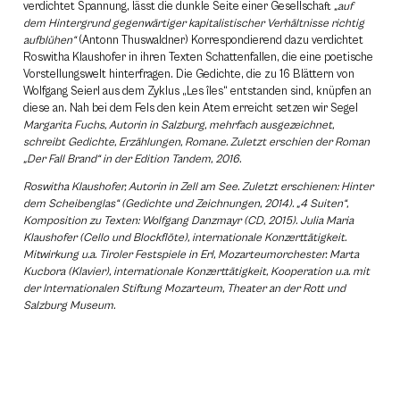
verdichtet Spannung, lässt die dunkle Seite einer Gesellschaft
„auf
dem Hintergrund gegenwärtiger kapitalistischer Verhältnisse richtig
aufblühen“
(Antonn Thuswaldner) Korrespondierend dazu verdichtet
Roswitha Klaushofer in ihren Texten Schattenfallen, die eine poetische
Vorstellungswelt hinterfragen. Die Gedichte, die zu 16 Blättern von
Wolfgang Seierl aus dem Zyklus „Les îles“ entstanden sind, knüpfen an
diese an. Nah bei dem Fels den kein Atem erreicht setzen wir Segel
Margarita Fuchs, Autorin in Salzburg, mehrfach ausgezeichnet,
schreibt Gedichte, Erzählungen, Romane. Zuletzt erschien der Roman
„Der Fall Brand“ in der Edition Tandem, 2016.
Roswitha Klaushofer, Autorin in Zell am See. Zuletzt erschienen: Hinter
dem Scheibenglas“ (Gedichte und Zeichnungen, 2014). „4 Suiten“,
Komposition zu Texten: Wolfgang Danzmayr (CD, 2015). Julia Maria
Klaushofer (Cello und Blockflöte), internationale Konzerttätigkeit.
Mitwirkung u.a. Tiroler Festspiele in Erl, Mozarteumorchester. Marta
Kucbora (Klavier), internationale Konzerttätigkeit, Kooperation u.a. mit
der Internationalen Stiftung Mozarteum, Theater an der Rott und
Salzburg Museum.