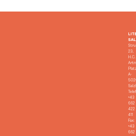
LIT
SA
Stru
23,
H.C.
Art
Plat
A-
502
Salz
Tele
+43
662
422
411
Fax:
+43
662