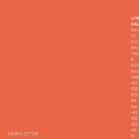
LIT
SA
Stru
23,
H.C.
Art
Plat
A-
502
Salz
Tele
+43
662
422
411
Fax:
+43
662
422
411-
NEWSLETTER
13