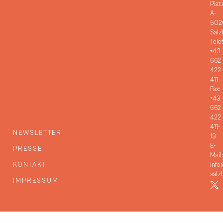
Plat
A-
502
Salz
Tele
+43
662
422
411
Fax:
+43
662
422
411-
NEWSLETTER
13
E-
PRESSE
Mail:
KONTAKT
info
salz
IMPRESSUM