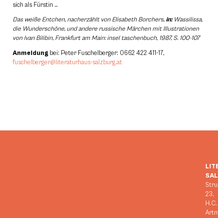
sich als Fürstin …
Das weiße Entchen, nacherzählt von Elisabeth Borchers,
in:
Wassilissa,
die Wunderschöne, und andere russische Märchen mit Illustrationen
von Ivan Bilibin, Frankfurt am Main: insel taschenbuch, 1987, S. 100-107
Anmeldung
bei: Peter Fuschelberger: 0662 422 411-17,
fuschelberger@literaturhaus-salzburg.at
LIT
SA
Stru
23,
H.C.
Art