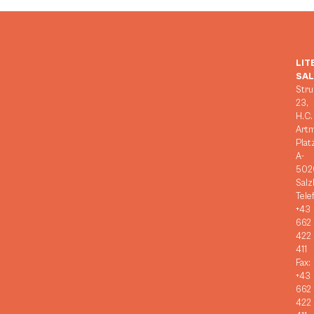
LIT
SA
Stru
23,
H.C.
Art
Plat
A-
502
Salz
Tele
+43
662
422
411
Fax:
+43
662
422