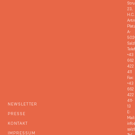
Stru
23,
H.C.
Art
Plat
A-
502
Salz
Tele
+43
662
422
411
Fax:
+43
662
422
411-
NEWSLETTER
13
E-
PRESSE
Mail:
KONTAKT
info
salz
IMPRESSUM