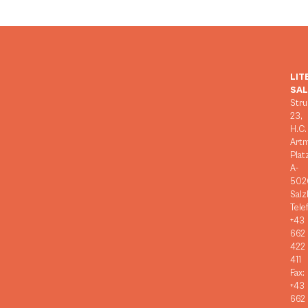
LIT
SA
Stru
23,
H.C.
Art
Plat
A-
502
Salz
Tele
+43
662
422
411
Fax:
+43
662