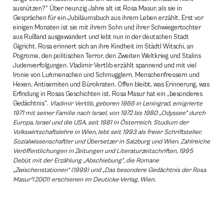
ausnützen?“ Über neunzig Jahre alt ist Rosa Masur, als sie in
Gesprächen für ein Jubiläumsbuch aus ihrem Leben erzählt. Erst vor
einigen Monaten ist sie mit ihrem Sohn und ihrer Schwiegertochter
aus Rußland ausgewandert und lebt nun in der deutschen Stadt
Gigricht. Rosa erinnert sich an ihre Kindheit im Städtl Witschi, an
Pogrome, den politischen Terror, den Zweiten Weltkrieg und Stalins
Judenverfolgungen. Vladimir Vertlib erzählt spannend und mit viel
Ironie von Luftmenschen und Schmugglern, Menschenfressern und
Hexen, Antisemiten und Bürokraten. Offen bleibt, was Erinnerung, was
Erfindung in Rosas Geschichten ist. Rosa Masur hat ein „besonderes
Gedächtnis“.
Vladimir Vertlib, geboren 1966 in Leningrad, emigrierte
1971 mit seiner Familie nach Israel, von 1972 bis 1980 „Odyssee“ durch
Europa, Israel und die USA, seit 1981 in Österreich. Studium der
Volkswirtschaftslehre in Wien, lebt seit 1993 als freier Schriftsteller,
Sozialwissenschaftler und Übersetzer in Salzburg und Wien. Zahlreiche
Veröffentlichungen in Zeitungen und Literaturzeitschriften, 1995
Debüt mit der Erzählung „Abschiebung“, die Romane
„Zwischenstationen“ (1999) und „Das besondere Gedächtnis der Rosa
Masur“(2001) erschienen im Deuticke-Verlag, Wien.