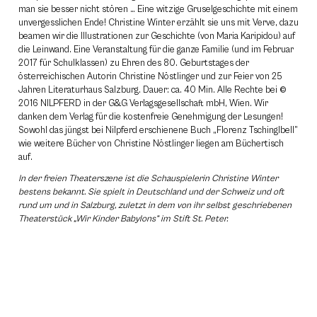
man sie besser nicht stören … Eine witzige Gruselgeschichte mit einem
unvergesslichen Ende! Christine Winter erzählt sie uns mit Verve, dazu
beamen wir die Illustrationen zur Geschichte (von Maria Karipidou) auf
die Leinwand. Eine Veranstaltung für die ganze Familie (und im Februar
2017 für Schulklassen) zu Ehren des 80. Geburtstages der
österreichischen Autorin Christine Nöstlinger und zur Feier von 25
Jahren Literaturhaus Salzburg. Dauer: ca. 40 Min. Alle Rechte bei ©
2016 NILPFERD in der G&G Verlagsgesellschaft mbH, Wien. Wir
danken dem Verlag für die kostenfreie Genehmigung der Lesungen!
Sowohl das jüngst bei Nilpferd erschienene Buch „Florenz Tschinglbell”
wie weitere Bücher von Christine Nöstlinger liegen am Büchertisch
auf.
In der freien Theaterszene ist die Schauspielerin Christine Winter
bestens bekannt. Sie spielt in Deutschland und der Schweiz und oft
rund um und in Salzburg, zuletzt in dem von ihr selbst geschriebenen
Theaterstück „Wir Kinder Babylons” im Stift St. Peter.