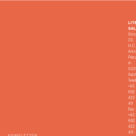
LIT
SA
Stru
23,
H.C.
Art
Plat
A-
502
Salz
Tele
+43
662
422
411
Fax:
+43
662
422
411-