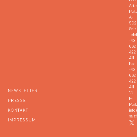
H.C.
Art
Plat
A-
502
Salz
Tele
+43
662
422
411
Fax:
+43
662
422
411-
NEWSLETTER
13
E-
PRESSE
Mail:
KONTAKT
info
salz
IMPRESSUM