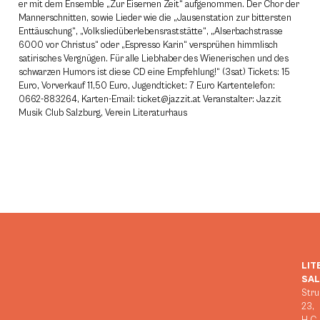
er mit dem Ensemble „Zur Eisernen Zeit“ aufgenommen. Der Chor der
Mannerschnitten, sowie Lieder wie die „Jausenstation zur bittersten
Enttäuschung“, „Volksliedüberlebensraststätte“, „Alserbachstrasse
6000 vor Christus“ oder „Espresso Karin“ versprühen himmlisch
satirisches Vergnügen. Für alle Liebhaber des Wienerischen und des
schwarzen Humors ist diese CD eine Empfehlung!“ (3sat) Tickets: 15
Euro, Vorverkauf 11,50 Euro, Jugendticket: 7 Euro Kartentelefon:
0662-883264, Karten-Email: ticket@jazzit.at Veranstalter: Jazzit
Musik Club Salzburg, Verein Literaturhaus
LIT
SA
Stru
23,