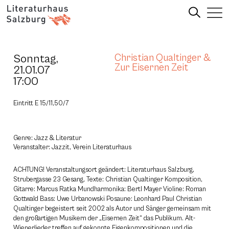
Sonntag,
Christian Qualtinger &
Zur Eisernen Zeit
21.01.07
17:00
Eintritt E 15/11,50/7
Genre: Jazz & Literatur
Veranstalter: Jazzit, Verein Literaturhaus
ACHTUNG! Veranstaltungsort geändert: Literaturhaus Salzburg,
Strubergasse 23 Gesang, Texte: Christian Qualtinger Komposition,
Gitarre: Marcus Ratka Mundharmonika: Bertl Mayer Violine: Roman
Gottwald Bass: Uwe Urbanowski Posaune: Leonhard Paul Christian
Qualtinger begeistert seit 2002 als Autor und Sänger gemeinsam mit
den großartigen Musikern der „Eisernen Zeit“ das Publikum. Alt-
Wienerlieder treffen auf gekonnte Eigenkompositionen und die