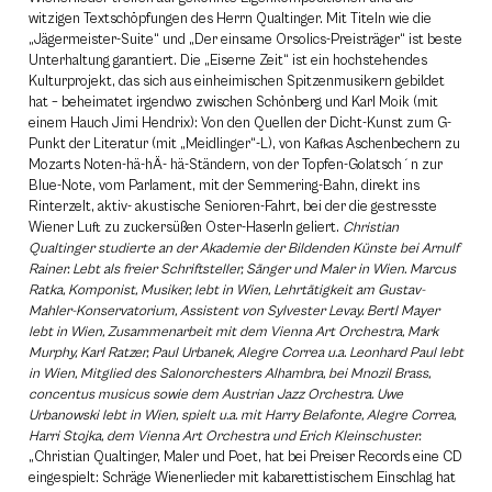
witzigen Textschöpfungen des Herrn Qualtinger. Mit Titeln wie die
„Jägermeister-Suite“ und „Der einsame Orsolics-Preisträger“ ist beste
Unterhaltung garantiert. Die „Eiserne Zeit“ ist ein hochstehendes
Kulturprojekt, das sich aus einheimischen Spitzenmusikern gebildet
hat – beheimatet irgendwo zwischen Schönberg und Karl Moik (mit
einem Hauch Jimi Hendrix): Von den Quellen der Dicht-Kunst zum G-
Punkt der Literatur (mit „Meidlinger“-L), von Kafkas Aschenbechern zu
Mozarts Noten-hä-hÄ- hä-Ständern, von der Topfen-Golatsch´n zur
Blue-Note, vom Parlament, mit der Semmering-Bahn, direkt ins
Rinterzelt, aktiv- akustische Senioren-Fahrt, bei der die gestresste
Wiener Luft zu zuckersüßen Oster-Haserln geliert.
Christian
Qualtinger studierte an der Akademie der Bildenden Künste bei Arnulf
Rainer. Lebt als freier Schriftsteller, Sänger und Maler in Wien. Marcus
Ratka, Komponist, Musiker, lebt in Wien, Lehrtätigkeit am Gustav-
Mahler-Konservatorium, Assistent von Sylvester Levay. Bertl Mayer
lebt in Wien, Zusammenarbeit mit dem Vienna Art Orchestra, Mark
Murphy, Karl Ratzer, Paul Urbanek, Alegre Correa u.a. Leonhard Paul lebt
in Wien, Mitglied des Salonorchesters Alhambra, bei Mnozil Brass,
concentus musicus sowie dem Austrian Jazz Orchestra. Uwe
Urbanowski lebt in Wien, spielt u.a. mit Harry Belafonte, Alegre Correa,
Harri Stojka, dem Vienna Art Orchestra und Erich Kleinschuster.
„Christian Qualtinger, Maler und Poet, hat bei Preiser Records eine CD
eingespielt: Schräge Wienerlieder mit kabarettistischem Einschlag hat