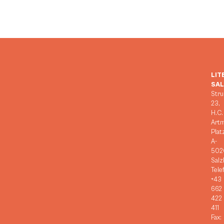
LIT
SA
Stru
23,
H.C.
Art
Plat
A-
502
Salz
Tele
+43
662
422
411
Fax: