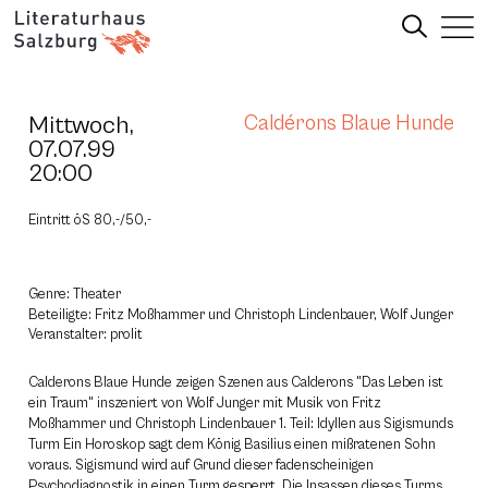
Mittwoch,
Caldérons Blaue Hunde
07.07.99
20:00
Eintritt öS 80,-/50,-
Genre: Theater
Beteiligte: Fritz Moßhammer und Christoph Lindenbauer, Wolf Junger
Veranstalter: prolit
Calderons Blaue Hunde zeigen Szenen aus Calderons "Das Leben ist
ein Traum" inszeniert von Wolf Junger mit Musik von Fritz
Moßhammer und Christoph Lindenbauer 1. Teil: Idyllen aus Sigismunds
Turm Ein Horoskop sagt dem König Basilius einen mißratenen Sohn
voraus. Sigismund wird auf Grund dieser fadenscheinigen
Psychodiagnostik in einen Turm gesperrt. Die Insassen dieses Turms