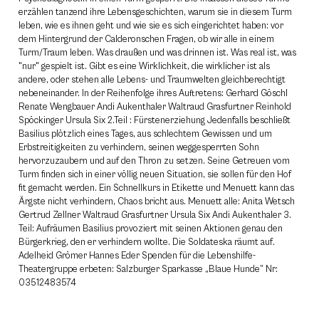
erzählen tanzend ihre Lebensgeschichten, warum sie in diesem Turm
leben, wie es ihnen geht und wie sie es sich eingerichtet haben: vor
dem Hintergrund der Calderonschen Fragen, ob wir alle in einem
Turm/Traum leben. Was draußen und was drinnen ist. Was real ist, was
"nur" gespielt ist. Gibt es eine Wirklichkeit, die wirklicher ist als
andere, oder stehen alle Lebens- und Traumwelten gleichberechtigt
nebeneinander. In der Reihenfolge ihres Auftretens: Gerhard Göschl
Renate Wengbauer Andi Aukenthaler Waltraud Grasfurtner Reinhold
Spöckinger Ursula Six 2.Teil : Fürstenerziehung Jedenfalls beschließt
Basilius plötzlich eines Tages, aus schlechtem Gewissen und um
Erbstreitigkeiten zu verhindern, seinen weggesperrten Sohn
hervorzuzaubern und auf den Thron zu setzen. Seine Getreuen vom
Turm finden sich in einer völlig neuen Situation, sie sollen für den Hof
fit gemacht werden. Ein Schnellkurs in Etikette und Menuett kann das
Ärgste nicht verhindern, Chaos bricht aus. Menuett alle: Anita Wetsch
Gertrud Zellner Waltraud Grasfurtner Ursula Six Andi Aukenthaler 3.
Teil: Aufräumen Basilius provoziert mit seinen Aktionen genau den
Bürgerkrieg, den er verhindern wollte. Die Soldateska räumt auf.
Adelheid Grömer Hannes Eder Spenden für die Lebenshilfe-
Theatergruppe erbeten: Salzburger Sparkasse „Blaue Hunde” Nr:
03512483574