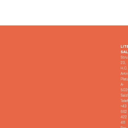
LIT
SA
Stru
23,
H.C.
Art
Plat
A-
502
Salz
Tele
+43
662
422
411