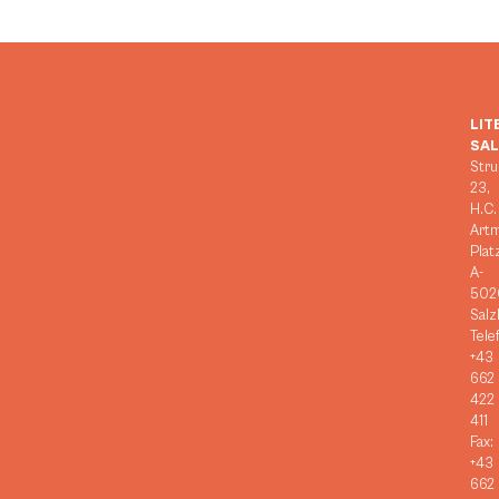
LIT
SA
Stru
23,
H.C.
Art
Plat
A-
502
Salz
Tele
+43
662
422
411
Fax:
+43
662