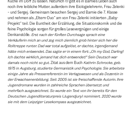
Küche im Dorf zu lassen. Natürlich (!) gibt es in Barnies Leben auch
noch ihre leibliche Mutter, außerdem ihre Biologielehrerin, Frau Zelenki
– und Sergej. Gemeinsam besuchen Sergej und Barnie die 7. Klasse
und nehmen als „Eltern-Duo” am von Frau Zelenki initiierten „Baby-
Projekt” teil. Die Buntheit der Erzählung, die Situationskomik und die
feine Psychologie sorgen für großes Lesevergnügen und einige
Denkanstöße.
Erst nach der fünften Durchsage sprach eine
Verkäuferin mich an und zog mich ziemlich grob hinter sich her die
Rolltreppe runter. Dad war total aufgelöst, er dachte, irgendjemand
hätte mich entwendet. Das sagte er in einem fort: „Oh my God, Darling!
Ich dachte wirklich, jemand hat dich entwendet!“ Sein Deutsch war
damals noch nicht so gut.
Zitat aus dem Buch
Kathrin Schrocke, geb.
1975 in Augsburg, studierte Germanistik und Psychologie. Sie arbeitete
einige Jahre als Pressereferentin im Verlagswesen und als Dozentin in
der Erwachsenen­bildung. Seit 2005 ist sie freischaffende Autorin. Ihre
Jugendromane wurden in zahlreiche Sprachen übersetzt und
mehrfach ausgezeichnet. So wurde ein Text von ihr bereits für den
Deutschen Jugendliteraturpreis (Jugendjury) nominiert. 2020 wurde
sie mit dem Leipziger Lesekompass ausgezeichnet.