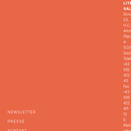
LIT
SA
Stru
23,
H.C.
Art
Plat
A-
502
Salz
Tele
+43
662
422
411
Fax:
+43
662
422
411-
NEWSLETTER
13
E-
PRESSE
Mail: