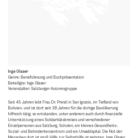
Inge Glaser
Genre: Benefizlesung und Buchpräsentation
Beteiligte: Inge Glaser
Veranstalter: Salzburger Autorengruppe
Seit 45 Jahren lebt Frau Dr. Prestl in San Ignatio, im Tiefland von
Bolivien, und ist dort seit 38 Jahren für die dortige Bevölkerung
hilfreich tätig; so entstanden, unter anderem auch durch finanzielle
Unterstützung eines Solidaritätskreises und verschiedener
Einzelpersonen aus Salzburg, Schulen, ein kleines Gesundheits-,
Sozial- und Behindertenzentrum und ein Urwaldspital. Die Not der
Menschen dort ist groß; Hilfe zur Selbsthilfe ist geboten. Inge Glaser