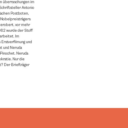
en überraschungen im
chriftsteller Antonio
fachen Postboten,
r-Nobelpreisträgers
 erobert, vor mehr
1982 wurde der Stoff
rbeitet. Im
 Erstverfilmung und
ent und Neruda
 Pinochet. Neruda
kratie. Nur die
t? Der Briefträger