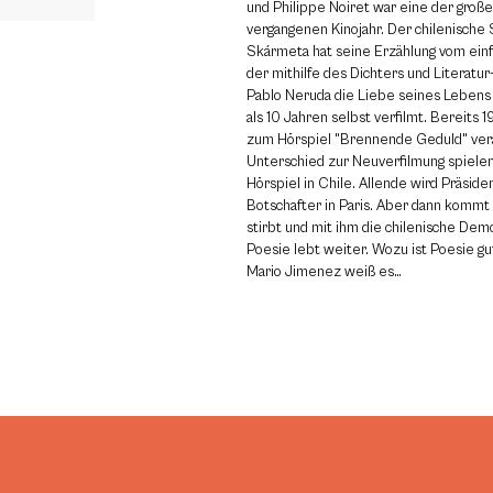
und Philippe Noiret war eine der groß
vergangenen Kinojahr. Der chilenische S
Skármeta hat seine Erzählung vom ein
der mithilfe des Dichters und Literatu
Pablo Neruda die Liebe seines Lebens
als 10 Jahren selbst verfilmt. Bereits 
zum Hörspiel "Brennende Geduld" vera
Unterschied zur Neuverfilmung spielen
Hörspiel in Chile. Allende wird Präsid
Botschafter in Paris. Aber dann kommt
stirbt und mit ihm die chilenische Demo
Poesie lebt weiter. Wozu ist Poesie gu
Mario Jimenez weiß es…