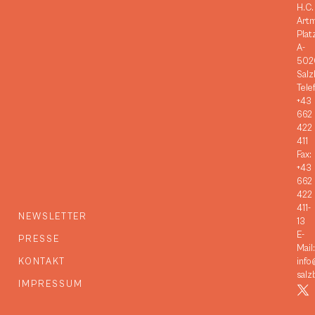
H.C.
Art
Plat
A-
502
Salz
Tele
+43
662
422
411
Fax:
+43
662
422
411-
NEWSLETTER
13
E-
PRESSE
Mail:
KONTAKT
info
salz
IMPRESSUM