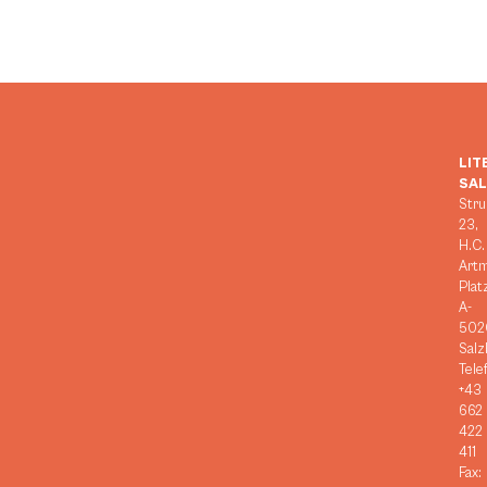
LIT
SA
Stru
23,
H.C.
Art
Plat
A-
502
Salz
Tele
+43
662
422
411
Fax: