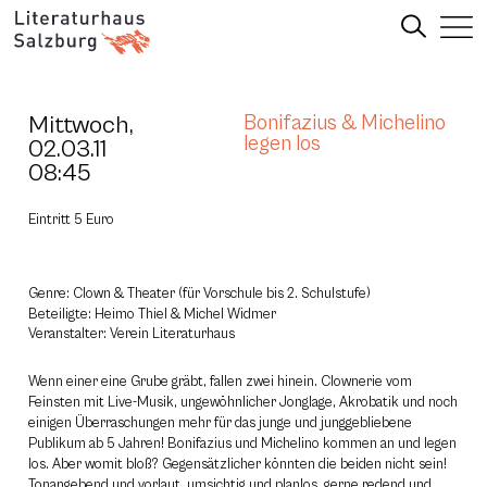
Mittwoch,
Bonifazius & Michelino
legen los
02.03.11
08:45
Eintritt 5 Euro
Genre: Clown & Theater (für Vorschule bis 2. Schulstufe)
Beteiligte: Heimo Thiel & Michel Widmer
Veranstalter: Verein Literaturhaus
Wenn einer eine Grube gräbt, fallen zwei hinein. Clownerie vom
Feinsten mit Live-Musik, ungewöhnlicher Jonglage, Akrobatik und noch
einigen Überraschungen mehr für das junge und junggebliebene
Publikum ab 5 Jahren! Bonifazius und Michelino kommen an und legen
los. Aber womit bloß? Gegensätzlicher könnten die beiden nicht sein!
Tonangebend und vorlaut, umsichtig und planlos, gerne redend und