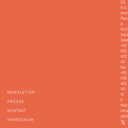
23,
H.C.
Art
Plat
A-
502
Salz
Tele
+43
662
422
411
Fax:
+43
662
422
411-
NEWSLETTER
13
E-
PRESSE
Mail:
KONTAKT
info
salz
IMPRESSUM