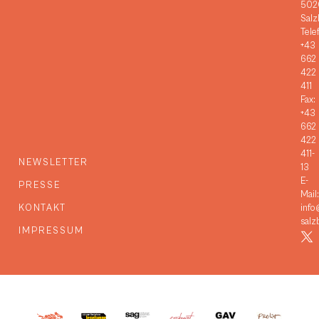
502
Salz
Tele
+43
662
422
411
Fax:
+43
662
422
411-
NEWSLETTER
13
E-
PRESSE
Mail:
KONTAKT
info
salz
IMPRESSUM