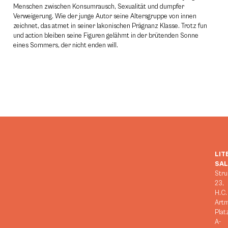
Menschen zwischen Konsumrausch, Sexualität und dumpfer
Verweigerung. Wie der junge Autor seine Altersgruppe von innen
zeichnet, das atmet in seiner lakonischen Prägnanz Klasse. Trotz fun
und action bleiben seine Figuren gelähmt in der brütenden Sonne
eines Sommers, der nicht enden will.
LIT
SA
Stru
23,
H.C.
Art
Plat
A-