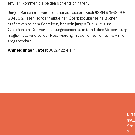
erfüllen, kommen die beiden sich endlich näher…
Jürgen Banscherus wird nicht nur aus diesem Buch (ISBN 978-3-570-
30466-2) lesen, sondern gibt einen Überblick über seine Bücher,
erzählt von seinem Schreiben, lädt sein junges Publikum zum
Gespräch ein. Der Veranstaltungsbesuch ist mit und ohne Vorbereitung
möglich, das wird bei der Reservierung mit den einzelnen Lehrer/innen
abgesprochen!
Anmeldungen unter:
0662 422 411-17
LIT
SA
Stru
23,