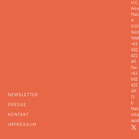
H.C.
Art
Plat
A-
502
Salz
Tele
+43
662
422
411
Fax:
+43
662
422
411-
NEWSLETTER
13
E-
PRESSE
Mail:
KONTAKT
info
salz
IMPRESSUM