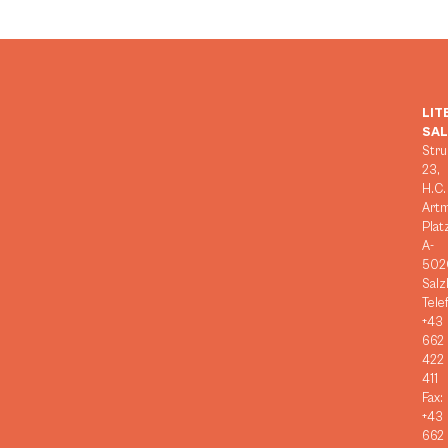
LIT
SA
Stru
23,
H.C.
Art
Plat
A-
502
Salz
Tele
+43
662
422
411
Fax:
+43
662