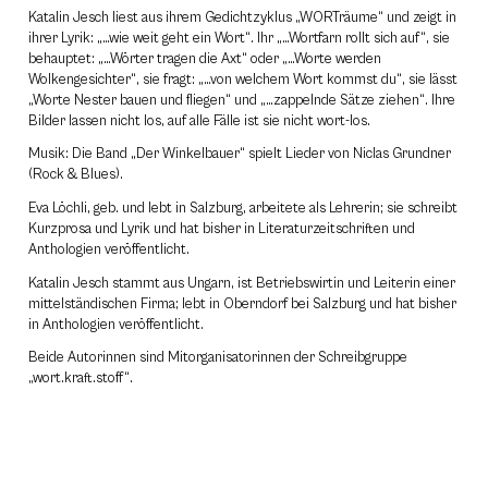
Katalin Jesch liest aus ihrem Gedichtzyklus „WORTräume“ und zeigt in
ihrer Lyrik: „…wie weit geht ein Wort“. Ihr „…Wortfarn rollt sich auf“, sie
behauptet: „…Wörter tragen die Axt“ oder „…Worte werden
Wolkengesichter“, sie fragt: „…von welchem Wort kommst du“, sie lässt
„Worte Nester bauen und fliegen“ und „…zappelnde Sätze ziehen“. Ihre
Bilder lassen nicht los, auf alle Fälle ist sie nicht wort-los.
Musik: Die Band „Der Winkelbauer“ spielt Lieder von Niclas Grundner
(Rock & Blues).
Eva Löchli, geb. und lebt in Salzburg, arbeitete als Lehrerin; sie schreibt
Kurzprosa und Lyrik und hat bisher in Literaturzeitschriften und
Anthologien veröffentlicht.
Katalin Jesch stammt aus Ungarn, ist Betriebswirtin und Leiterin einer
mittelständischen Firma; lebt in Oberndorf bei Salzburg und hat bisher
in Anthologien veröffentlicht.
Beide Autorinnen sind Mitorganisatorinnen der Schreibgruppe
„wort.kraft.stoff“.