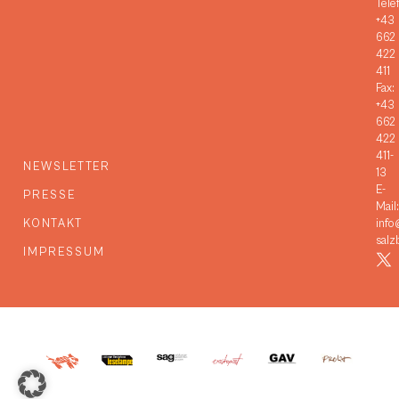
Tele
+43
662
422
411
Fax:
+43
662
422
411-
NEWSLETTER
13
E-
PRESSE
Mail:
KONTAKT
info
salz
IMPRESSUM