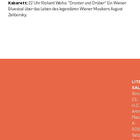
Kabarett:
22 Uhr Richard Weihs: "Drunter und Drüber" Ein Wiener
Bluesical über das Leben des legendären Wiener Musikers August
Zeliborsky.
LIT
SA
Stru
23,
H.C.
Art
Plat
A-
502
Salz